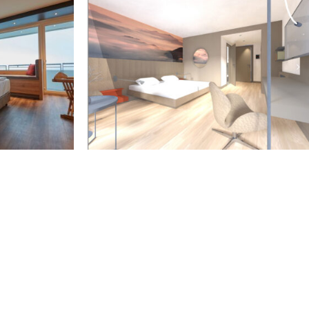
TEL
REHAKLINIK
IG-
SCHLESWIG-
IN
HOLSTEIN