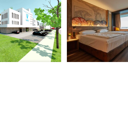
RAPIEZENTRUM
THEMENHO
SS OSTSEE
SCHLESW
DAMP
HOLSTE